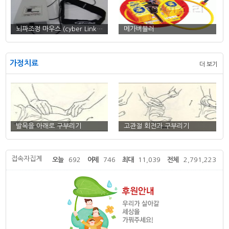
뇌파조정 마우스 (cyber Link…
메가버블러
가정치료
더 보기
확대경달린 손톱깍기
독서대 (STUDY PAL)
발목을 아래로 구부리기
고관절 회전과 구부리기
접속자집계
오늘
692
어제
746
최대
11,039
전체
2,791,223
고관절 옆으로 벌리고 안으로
고관절 회전과 바로 하기
모으기