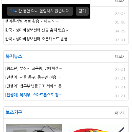
공지사항
더보기
하위메뉴
24
시간 동안 다시 열람하지 않습니다.
닫기
장애인 속담사전 출간 안내
2
07-27
생애주기별 정보 활용 가이드 안내
05-06
한국뇌성마비정보센터 신규 홈피 떴습니…
04-29
한국뇌성마비정보센터 오픈캐스트 발행 …
07-01
복지뉴스
더보기
[청소년] 부산시 교육청, 장애학생…
01-21
[전생애] 서울 중구, 중구민 전용…
01-21
[전생애] 법무부‘법률구조 서비스 통…
01-21
[전생애] 복지부, 스마트폰으로 장…
01-21
보조기구
더 보기